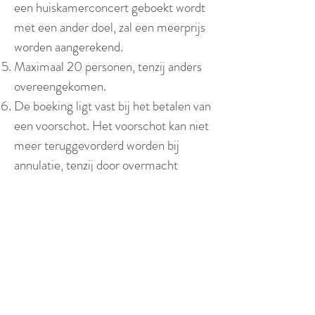
een huiskamerconcert geboekt wordt
met een ander doel, zal een meerprijs
worden aangerekend.
Maximaal 20 personen, tenzij anders
overeengekomen.
De boeking ligt vast bij het betalen van
een voorschot. Het voorschot kan niet
meer teruggevorderd worden bij
annulatie, tenzij door overmacht
(lockdown, pandemie, terrorisme,
oorlog... Deze lijst is limitatief). Tot 30
dagen voor het concert kan er niet
meer kosteloos geannuleerd worden
door de klant, tenzij door overmacht.
De artiest behoudt zich te allen tijde
het recht om een geboekte datum te