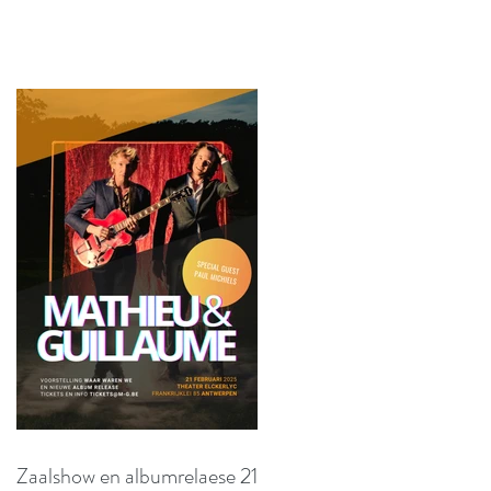
Zaalshow en albumrelaese 21