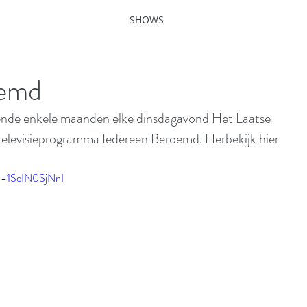
SHOWS
oemd
nde enkele maanden elke dinsdagavond Het Laatse 
 televisieprogramma Iedereen Beroemd. Herbekijk hier 
v=1SeIN0SjNnI