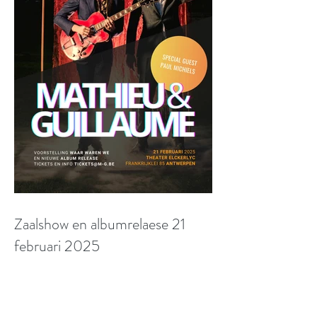
Zaalshow en albumrelaese 21
februari 2025