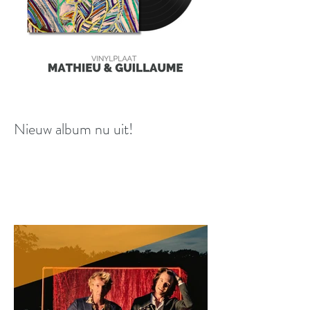
Nieuw album nu uit!