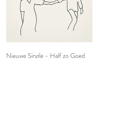
Nieuwe Single - Half zo Goed